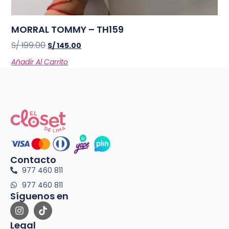
MORRAL TOMMY – TH159
S/
199.00
S/
145.00
Añadir Al Carrito
Contacto
977 460 811
977 460 811
Síguenos en
Legal